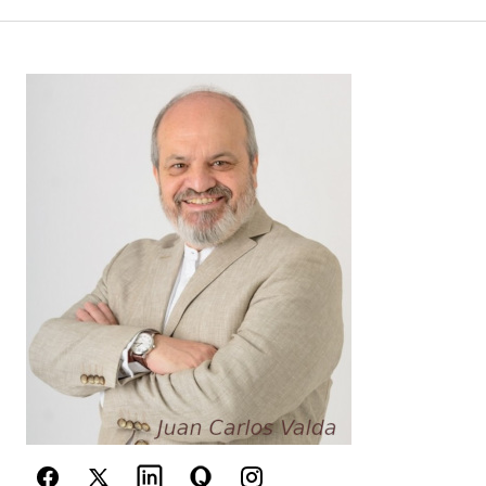
Your Name
*
Your E-mail
*
Guarda mi nombre, correo electrónico y web en
este navegador para la próxima vez que
comente.
Este sitio esta protegido por
reCAPTCHA y la
Política de
privacidad
y los
Términos del servicio
de Google
se aplican.
Enviar Comentario