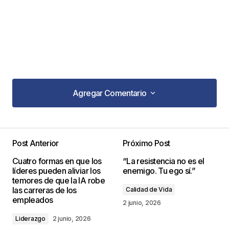
Agregar Comentario
Agregar Comentario
Post Anterior
Próximo Post
Tu dirección de correo electrónico no será
Cuatro formas en que los
“La resistencia no es el
publicada.
Los campos obligatorios están
líderes pueden aliviar los
enemigo. Tu ego sí.”
marcados con
*
temores de que la IA robe
las carreras de los
Calidad de Vida
empleados
Comentario
*
2 junio, 2026
Liderazgo
2 junio, 2026