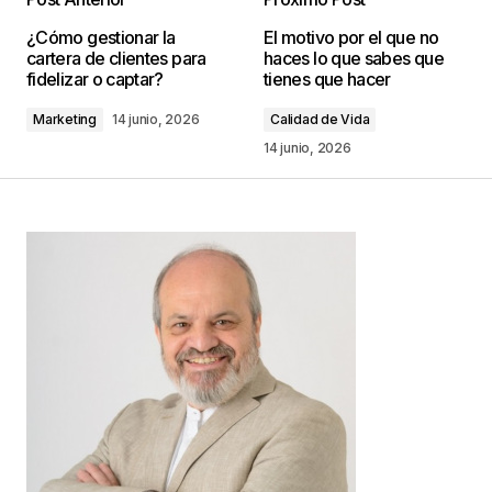
Tu dirección de correo electrónico no será
¿Cómo gestionar la
El motivo por el que no
publicada.
Los campos obligatorios están
cartera de clientes para
haces lo que sabes que
marcados con
*
fidelizar o captar?
tienes que hacer
Marketing
14 junio, 2026
Calidad de Vida
Comentario
*
14 junio, 2026
Your Name
*
Your E-mail
*
Guarda mi nombre, correo electrónico y web en
este navegador para la próxima vez que
comente.
Este sitio esta protegido por