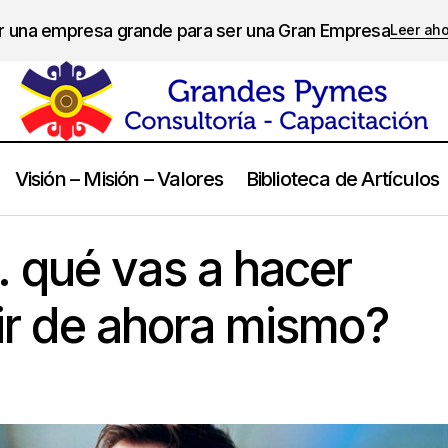
er una empresa grande para ser una Gran Empresa
Leer ah
Visión – Misión – Valores
Biblioteca de Artículos
¿Y entonces… qué vas a hacer distinto a partir de ahor
s Propios
 qué vas a hacer
tir de ahora mismo?