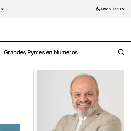
ora
Modo Oscuro
Grandes Pymes en Números
Esta mentalidad incómoda es el mayor
a mismo?
“hack” de crecimiento para los
emprendedores