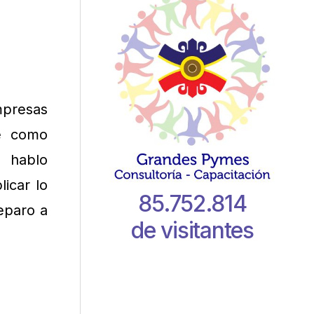
mpresas
ce como
o hablo
icar lo
85.752.814
eparo a
de visitantes