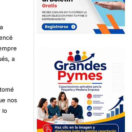
a
mencé
iempre
ués, a
 tomé
ue nos
 lo