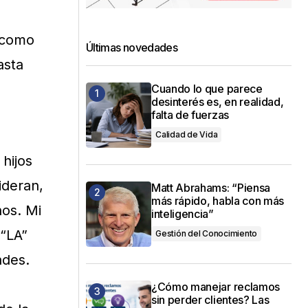
– como
Últimas novedades
asta
Cuando lo que parece
desinterés es, en realidad,
falta de fuerzas
Calidad de Vida
hijos
ideran,
Matt Abrahams: “Piensa
más rápido, habla con más
nos. Mi
inteligencia”
 “LA”
Gestión del Conocimiento
ades.
¿Cómo manejar reclamos
sin perder clientes? Las