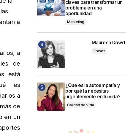
de la
claves para transformar un
problema en una
las
oportunidad
rentan a
Marketing
Maureen Dowd
Frases
rios, a
ales de
s está
ué les
¿Qué es la autoempatía y
por qué la necesitas
darlos a
urgentemente en tu vida?
Calidad de Vida
 más de
o en un
aportes