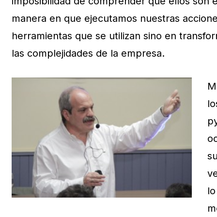
imposibilidad de comprender que ellos son el
manera en que ejecutamos nuestras acciones.
herramientas que se utilizan sino en transfor
las complejidades de la empresa.
Mi
l
p
o
su
v
lo
m