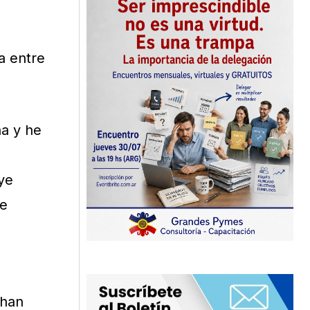
a entre
na y he
ye
he
 han