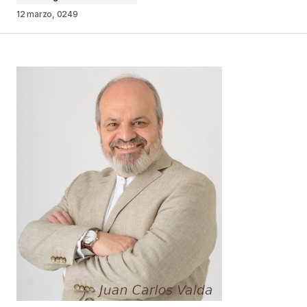
12 marzo, 0249
Tu dirección de correo electrónico no será
publicada.
Los campos obligatorios están
marcados con
*
Comentario
*
Your Name
*
Your E-mail
*
Guarda mi nombre, correo electrónico y web en