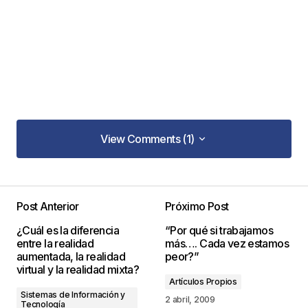
View Comments (1)
View Comments (1)
[…] No hace falta ser una empresa grande para
ser una Gran Empresa Leer ahora Modo Oscuro
Post Anterior
Próximo Post
Modo Claro […]
¿Cuál es la diferencia
“Por qué si trabajamos
entre la realidad
más…. Cada vez estamos
Grandes Pymes: cuando el tiempo confirma el propósito
aumentada, la realidad
peor?”
– Grandes Pymes
virtual y la realidad mixta?
9 julio, 2026 at 9:11 am
Artículos Propios
Sistemas de Información y
2 abril, 2009
Responder
Tecnología