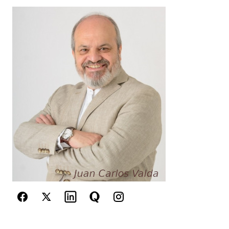
Your Name
*
Your E-mail
*
Guarda mi nombre, correo electrónico y web en
este navegador para la próxima vez que
comente.
Este sitio esta protegido por
reCAPTCHA y la
Política de
privacidad
y los
Términos del servicio
de Google
se aplican.
Enviar Comentario