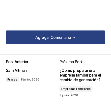
Agregar Comentario
Agregar Comentario
Post Anterior
Próximo Post
Tu dirección de correo electrónico no será
Sam Altman
¿Cómo preparar una
publicada.
Los campos obligatorios están
empresa familiar para el
marcados con
*
cambio de generación?
Frases
8 junio, 2026
Empresas Familiares
Comentario
*
8 junio, 2026