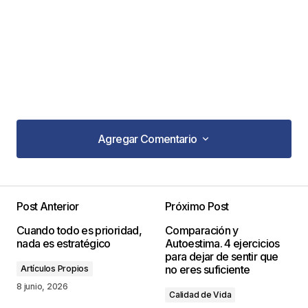
Agregar Comentario
Agregar Comentario
Post Anterior
Próximo Post
Tu dirección de correo electrónico no será
Cuando todo es prioridad,
Comparación y
publicada.
Los campos obligatorios están
nada es estratégico
Autoestima. 4 ejercicios
marcados con
*
para dejar de sentir que
no eres suficiente
Artículos Propios
Comentario
*
8 junio, 2026
Calidad de Vida