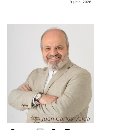
8 junio, 2026
Your Name
*
Your E-mail
*
Guarda mi nombre, correo electrónico y web en
este navegador para la próxima vez que
comente.
Este sitio esta protegido por
reCAPTCHA y la
Política de
privacidad
y los
Términos del servicio
de Google
se aplican.