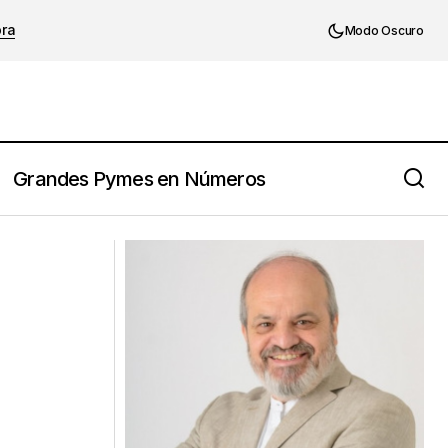
ora
Modo Oscuro
Grandes Pymes en Números
o eres suficiente
Max De Pree