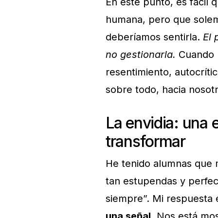
En este punto, es fácil 
humana, pero que sole
deberíamos sentirla.
El 
no gestionarla.
Cuando l
resentimiento, autocríti
sobre todo, hacia nosot
La envidia: una
transformar
He tenido alumnas que m
tan estupendas y perfect
siempre”. Mi respuesta
una señal
. Nos está mo