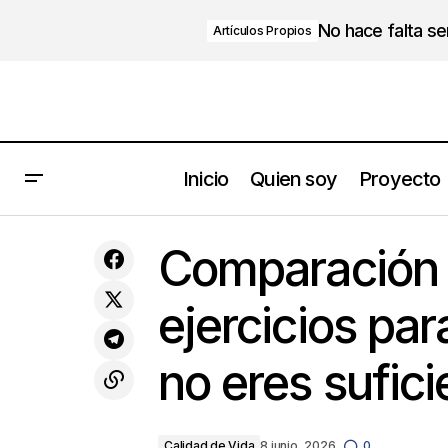
No hace falta s
Artículos Propios
Inicio
Quien soy
Proyecto
¿Cómo preparar una empresa familiar
C
Calidad de Vida
Comparación 
para el cambio de generación?
ejercicios par
no eres sufici
Calidad de Vida
8 junio, 2026
0