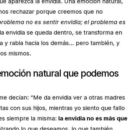
que aparezca la envidia. Una emoción natural,
mos rechazar porque creemos que no
problema no es sentir envidia; el problema es
a envidia se queda dentro, se transforma en
ca y rabia hacia los demás… pero también, y
ros mismos.
 emoción natural que podemos
e decían: “Me da envidia ver a otras madres
as con sus hijos, mientras yo siento que fallo
 es siempre la misma:
la envidia no es más que
strando lo que deseamos, lo que también