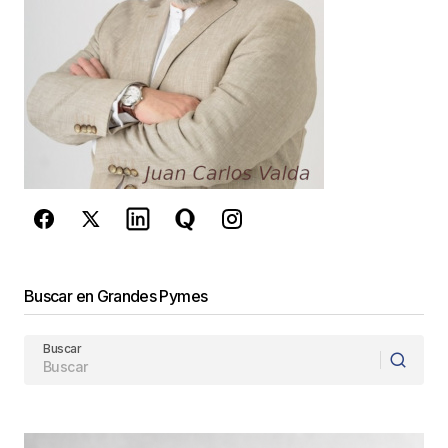
Este sitio esta protegido por
reCAPTCHA y la
Política de
privacidad
y los
Términos del servicio
de Google
se aplican.
Enviar Comentario
Buscar en Grandes Pymes
Buscar