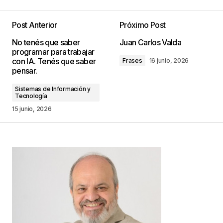
Post Anterior
Próximo Post
Tu dirección de correo electrónico no será
No tenés que saber
Juan Carlos Valda
publicada.
Los campos obligatorios están
programar para trabajar
marcados con
*
con IA. Tenés que saber
Frases
16 junio, 2026
pensar.
Comentario
*
Sistemas de Información y
Tecnología
15 junio, 2026
Your Name
*
Your E-mail
*
Guarda mi nombre, correo electrónico y web en
este navegador para la próxima vez que
comente.