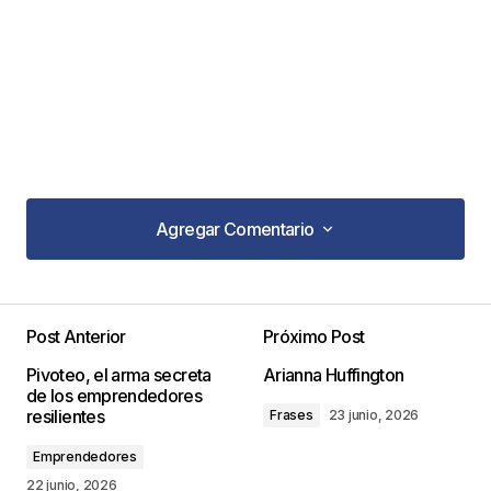
Agregar Comentario
Agregar Comentario
Post Anterior
Próximo Post
Tu dirección de correo electrónico no será
Pivoteo, el arma secreta
Arianna Huffington
publicada.
Los campos obligatorios están
de los emprendedores
marcados con
*
resilientes
Frases
23 junio, 2026
Emprendedores
Comentario
*
22 junio, 2026