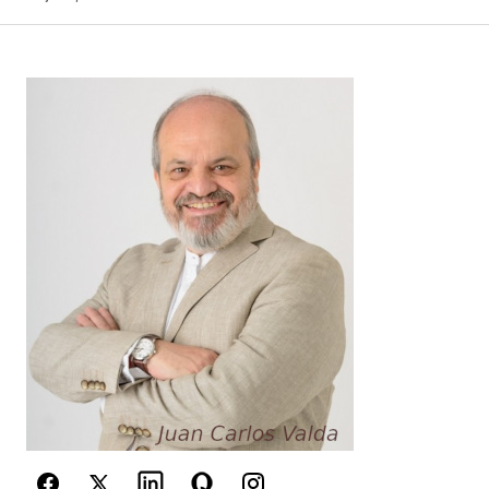
Your Name
*
Your E-mail
*
Guarda mi nombre, correo electrónico y web en
este navegador para la próxima vez que
comente.
Este sitio esta protegido por
reCAPTCHA y la
Política de
privacidad
y los
Términos del servicio
de Google
se aplican.