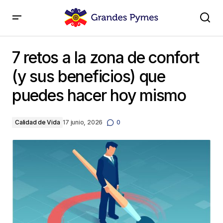
7 retos a la zona de confort (y sus beneficios) que
puedes hacer hoy mismo
7 retos a la zona de confort
(y sus beneficios) que
puedes hacer hoy mismo
Calidad de Vida
17 junio, 2026
0