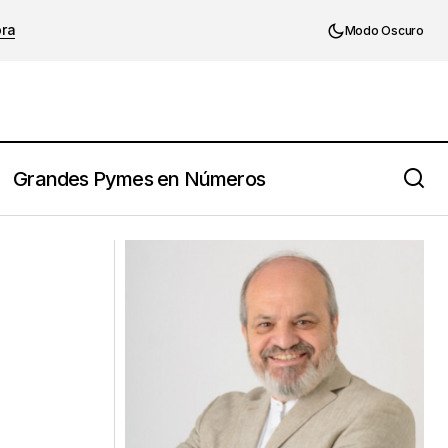
ora
Modo Oscuro
Grandes Pymes en Números
 Tenés que saber
Tu Esencia: el lugar donde yacen todas
las respuestas