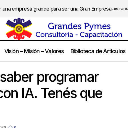
er una empresa grande para ser una Gran Empresa
Leer ah
Visión – Misión – Valores
Biblioteca de Artículos
No tenés que saber programar para trabajar con IA.
ción y
 saber programar
pensar.
 con IA. Tenés que
2026
0