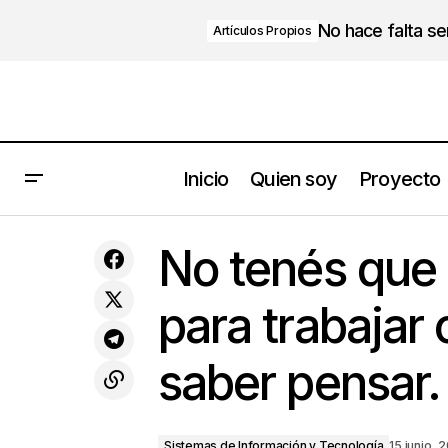
No hace falta s
Artículos Propios
Inicio
Quien soy
Proyecto
Ayudar no es reemplazar: cuando el
empresario PyME cruza la línea y
Sistemas de Informa
No tenés que
termina haciendo el trabajo de los
Tecnología
demás
para trabajar
saber pensar.
Sistemas de Información y Tecnología
15 junio, 