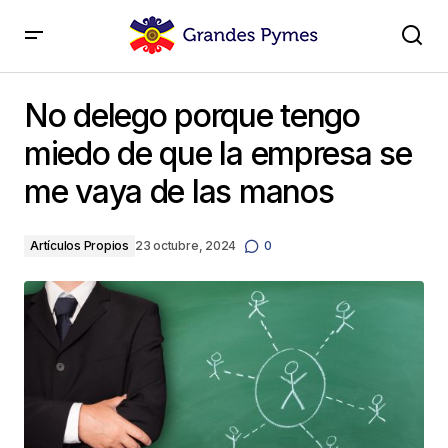
No delego porque tengo miedo de que la empresa se
me vaya de las manos
No delego porque tengo
miedo de que la empresa se
me vaya de las manos
Artículos Propios
23 octubre, 2024
0