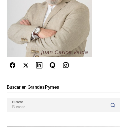
Guarda mi nombre, correo electrónico y web en
este navegador para la próxima vez que
comente.
Este sitio esta protegido por
reCAPTCHA y la
Política de
privacidad
y los
Términos del servicio
de Google
se aplican.
Enviar Comentario
Buscar en Grandes Pymes
Buscar