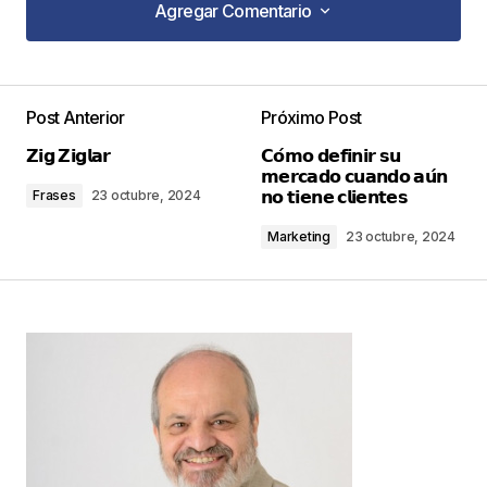
Agregar Comentario
Agregar Comentario
Post Anterior
Próximo Post
Tu dirección de correo electrónico no será
𝗭𝗶𝗴 𝗭𝗶𝗴𝗹𝗮𝗿
𝗖𝗼́𝗺𝗼 𝗱𝗲𝗳𝗶𝗻𝗶𝗿 𝘀𝘂
publicada.
Los campos obligatorios están
𝗺𝗲𝗿𝗰𝗮𝗱𝗼 𝗰𝘂𝗮𝗻𝗱𝗼 𝗮𝘂́𝗻
marcados con
*
𝗻𝗼 𝘁𝗶𝗲𝗻𝗲 𝗰𝗹𝗶𝗲𝗻𝘁𝗲𝘀
Frases
23 octubre, 2024
Marketing
23 octubre, 2024
Comentario
*
Your Name
*
Your E-mail
*