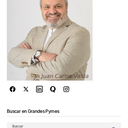
Your E-mail
*
Guarda mi nombre, correo electrónico y web en
este navegador para la próxima vez que
comente.
Este sitio esta protegido por
reCAPTCHA y la
Política de
privacidad
y los
Términos del servicio
de Google
se aplican.
Enviar Comentario
Buscar en Grandes Pymes
Buscar