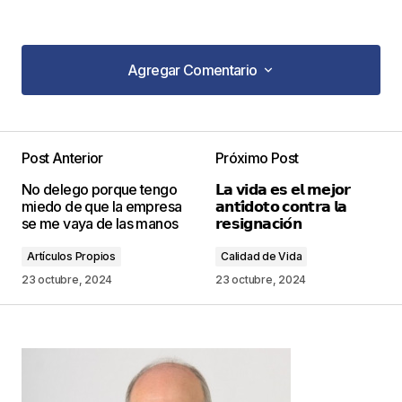
Agregar Comentario
Agregar Comentario
Post Anterior
Próximo Post
Tu dirección de correo electrónico no será
No delego porque tengo
𝗟𝗮 𝘃𝗶𝗱𝗮 𝗲𝘀 𝗲𝗹 𝗺𝗲𝗷𝗼𝗿
publicada.
Los campos obligatorios están
miedo de que la empresa
𝗮𝗻𝘁𝗶́𝗱𝗼𝘁𝗼 𝗰𝗼𝗻𝘁𝗿𝗮 𝗹𝗮
marcados con
*
se me vaya de las manos
𝗿𝗲𝘀𝗶𝗴𝗻𝗮𝗰𝗶𝗼́𝗻
Artículos Propios
Calidad de Vida
Comentario
*
23 octubre, 2024
23 octubre, 2024
Your Name
*