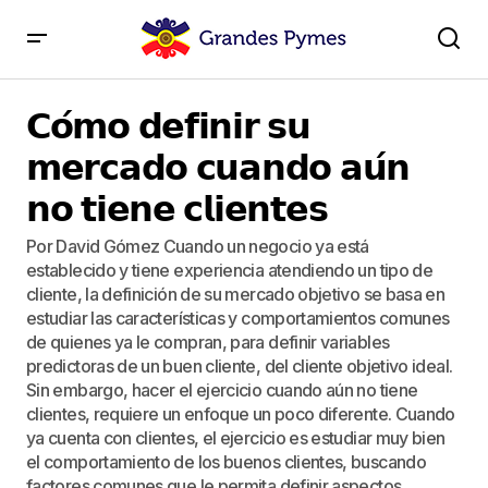
𝗖𝗼́𝗺𝗼 𝗱𝗲𝗳𝗶𝗻𝗶𝗿 𝘀𝘂 𝗺𝗲𝗿𝗰𝗮𝗱𝗼 𝗰𝘂𝗮𝗻𝗱𝗼 𝗮𝘂́𝗻 𝗻𝗼 𝘁𝗶𝗲𝗻𝗲
𝗰𝗹𝗶𝗲𝗻𝘁𝗲𝘀
𝗖𝗼́𝗺𝗼 𝗱𝗲𝗳𝗶𝗻𝗶𝗿 𝘀𝘂
𝗺𝗲𝗿𝗰𝗮𝗱𝗼 𝗰𝘂𝗮𝗻𝗱𝗼 𝗮𝘂́𝗻
𝗻𝗼 𝘁𝗶𝗲𝗻𝗲 𝗰𝗹𝗶𝗲𝗻𝘁𝗲𝘀
Por David Gómez Cuando un negocio ya está
establecido y tiene experiencia atendiendo un tipo de
cliente, la definición de su mercado objetivo se basa en
estudiar las características y comportamientos comunes
de quienes ya le compran, para definir variables
predictoras de un buen cliente, del cliente objetivo ideal.
Sin embargo, hacer el ejercicio cuando aún no tiene
clientes, requiere un enfoque un poco diferente. Cuando
ya cuenta con clientes, el ejercicio es estudiar muy bien
el comportamiento de los buenos clientes, buscando
factores comunes que le permita definir aspectos