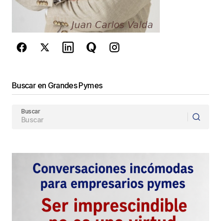
reCAPTCHA y la
Política de
privacidad
y los
Términos del servicio
de Google
se aplican.
Enviar Comentario
Buscar en Grandes Pymes
Buscar