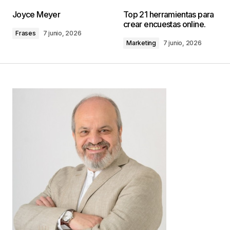
Tu dirección de correo electrónico no será
Joyce Meyer
Top 21 herramientas para
publicada.
Los campos obligatorios están
crear encuestas online.
marcados con
*
Frases
7 junio, 2026
Marketing
7 junio, 2026
Comentario
*
Your Name
*
Your E-mail
*
Guarda mi nombre, correo electrónico y web en
este navegador para la próxima vez que
comente.
Este sitio esta protegido por