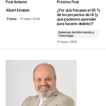
Post Anterior
Próximo Post
Tu dirección de correo electrónico no será
Albert Einstein
¿Por qué fracasan el 95 %
publicada.
Los campos obligatorios están
de los proyectos de IA (y
marcados con
*
qué podemos aprender
Frases
17 mayo, 2026
para hacerlo distinto)?
Comentario
*
Sistemas de Información y
Tecnología
17 mayo, 2026
Your Name
*
Your E-mail
*
Guarda mi nombre, correo electrónico y web en
este navegador para la próxima vez que
comente.