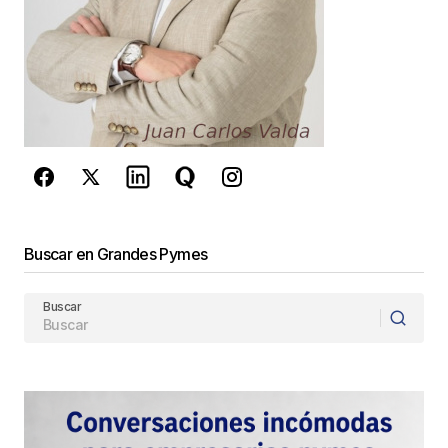
Este sitio esta protegido por
reCAPTCHA y la
Política de
privacidad
y los
Términos del servicio
de Google
se aplican.
Enviar Comentario
Buscar en Grandes Pymes
Buscar