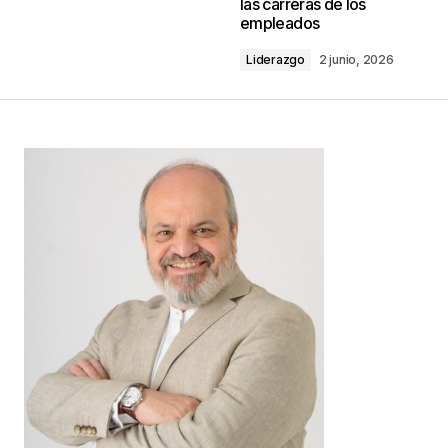
las carreras de los
empleados
Comentario
*
Liderazgo
2 junio, 2026
Your Name
*
Your E-mail
*
Guarda mi nombre, correo electrónico y web en
este navegador para la próxima vez que
comente.
Este sitio esta protegido por
reCAPTCHA y la
Política de
privacidad
y los
Términos del servicio
de Google
se aplican.