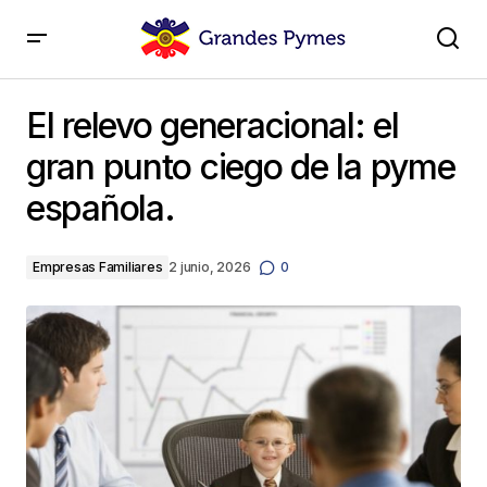
El relevo generacional: el gran punto ciego de la
pyme española.
El relevo generacional: el
gran punto ciego de la pyme
española.
Empresas Familiares
2 junio, 2026
0