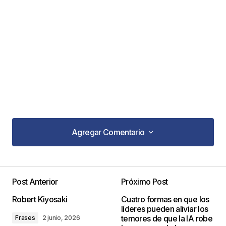
Agregar Comentario
Agregar Comentario
Post Anterior
Próximo Post
Tu dirección de correo electrónico no será
Robert Kiyosaki
Cuatro formas en que los
publicada.
Los campos obligatorios están
líderes pueden aliviar los
marcados con
*
temores de que la IA robe
Frases
2 junio, 2026