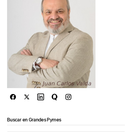
Your E-mail
*
Guarda mi nombre, correo electrónico y web en
este navegador para la próxima vez que
comente.
Este sitio esta protegido por
reCAPTCHA y la
Política de
privacidad
y los
Términos del servicio
de Google
se aplican.
Enviar Comentario
Buscar en Grandes Pymes