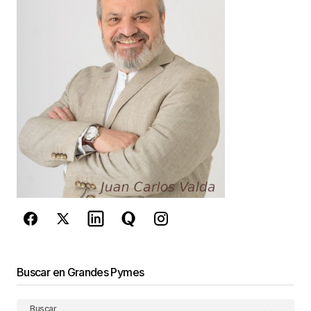
Guarda mi nombre, correo electrónico y web en
este navegador para la próxima vez que
comente.
Este sitio esta protegido por
reCAPTCHA y la
Política de
privacidad
y los
Términos del servicio
de Google
se aplican.
Enviar Comentario
Buscar en Grandes Pymes
Buscar