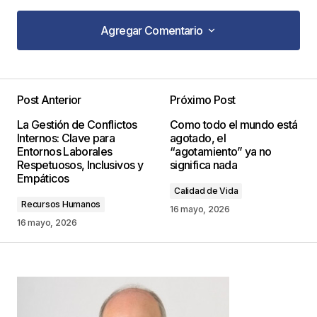
Agregar Comentario
Agregar Comentario
Post Anterior
Próximo Post
Tu dirección de correo electrónico no será
La Gestión de Conflictos
Como todo el mundo está
publicada.
Los campos obligatorios están
Internos: Clave para
agotado, el
marcados con
*
Entornos Laborales
“agotamiento” ya no
Respetuosos, Inclusivos y
significa nada
Empáticos
Comentario
*
Calidad de Vida
Recursos Humanos
16 mayo, 2026
16 mayo, 2026
Your Name
*
Your E-mail
*