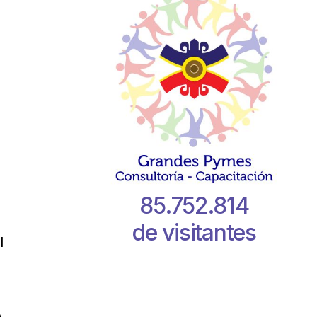
85.752.814
de visitantes
l
o