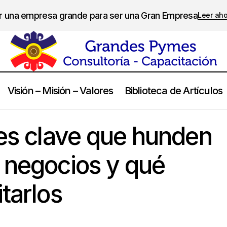
er una empresa grande para ser una Gran Empresa
Leer ah
Visión – Misión – Valores
Biblioteca de Artículos
res clave que hunden
 seis errores clave que hunden el 90% de los negocios y qué hac
 negocios y qué
tarlos