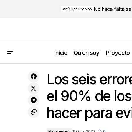
No hace falta s
Artículos Propios
Inicio
Quien soy
Proyecto
Los seis erro
Los
Juan Carlos Valda
Management
el 90% de los
hacer para evi
Management
11 junio, 2026
0