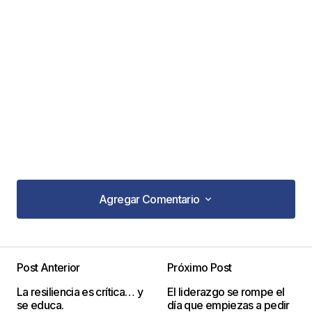
Agregar Comentario
Agregar Comentario
Post Anterior
Próximo Post
Tu dirección de correo electrónico no será
La resiliencia es crítica… y
El liderazgo se rompe el
publicada.
Los campos obligatorios están
se educa.
día que empiezas a pedir
marcados con
*