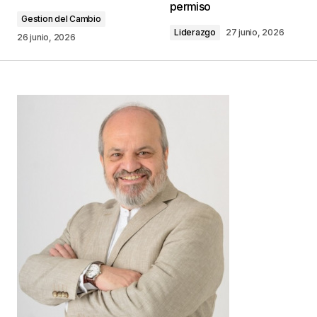
permiso
Gestion del Cambio
Liderazgo
27 junio, 2026
Comentario
*
26 junio, 2026
Your Name
*
Your E-mail
*
Guarda mi nombre, correo electrónico y web en
este navegador para la próxima vez que
comente.
Este sitio esta protegido por
reCAPTCHA y la
Política de
privacidad
y los
Términos del servicio