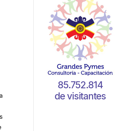
85.752.814
de visitantes
a
s
e