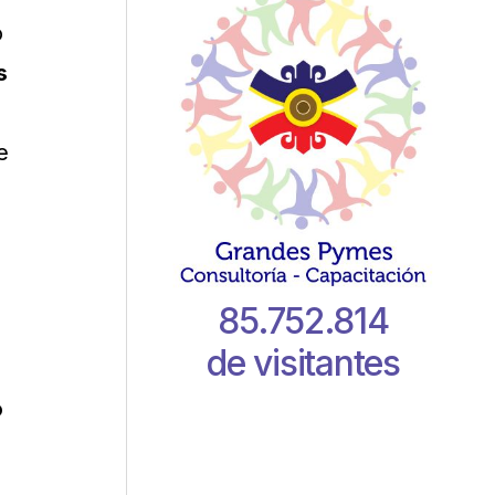
o
s
e
85.752.814
de visitantes
o