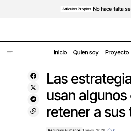
No hace falta s
Artículos Propios
Inicio
Quien soy
Proyecto
Recursos
Edwin Land
Las estrategi
Humanos
usan algunos
retener a sus 
Recursos Humanos
1 mayo, 2026
0