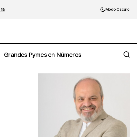
ora
Modo Oscuro
Grandes Pymes en Números
tener a sus
La competitividad y el ego del
empresario