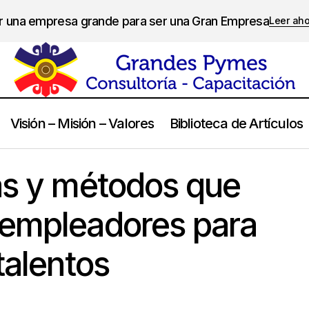
er una empresa grande para ser una Gran Empresa
Leer ah
Visión – Misión – Valores
Biblioteca de Artículos
Las estrategias y métodos que usan algunos empleadores para re
as y métodos que
talentos
 empleadores para
talentos