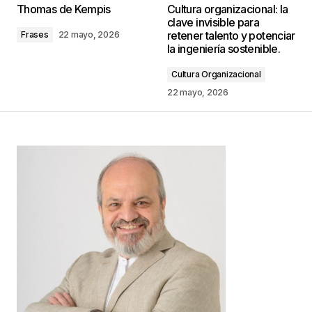
Thomas de Kempis
Cultura organizacional: la
publicada.
Los campos obligatorios están
clave invisible para
marcados con
*
retener talento y potenciar
Frases
22 mayo, 2026
la ingeniería sostenible.
Comentario
*
Cultura Organizacional
22 mayo, 2026
Your Name
*
Your E-mail
*
Guarda mi nombre, correo electrónico y web en
este navegador para la próxima vez que
comente.
Este sitio esta protegido por
reCAPTCHA y la
Política de