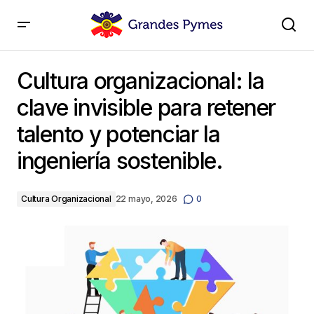
Cultura organizacional: la clave invisible para retener
talento y potenciar la ingeniería sostenible.
Cultura organizacional: la
clave invisible para retener
talento y potenciar la
ingeniería sostenible.
Cultura Organizacional
22 mayo, 2026
0