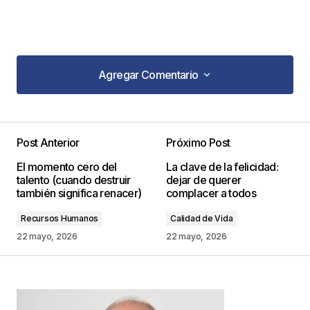
Agregar Comentario
Agregar Comentario
Post Anterior
Próximo Post
Tu dirección de correo electrónico no será
El momento cero del
La clave de la felicidad:
publicada.
Los campos obligatorios están
talento (cuando destruir
dejar de querer
marcados con
*
también significa renacer)
complacer a todos
Recursos Humanos
Calidad de Vida
Comentario
*
22 mayo, 2026
22 mayo, 2026
Your Name
*