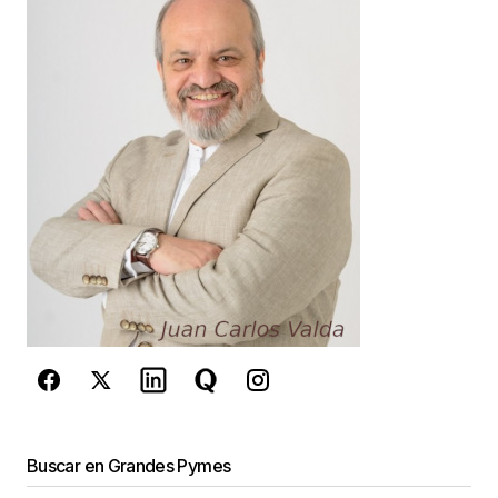
Your E-mail
*
Guarda mi nombre, correo electrónico y web en
este navegador para la próxima vez que
comente.
Este sitio esta protegido por
reCAPTCHA y la
Política de
privacidad
y los
Términos del servicio
de Google
se aplican.
Enviar Comentario
Buscar en Grandes Pymes