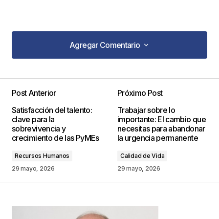
Agregar Comentario
Agregar Comentario
Post Anterior
Próximo Post
Tu dirección de correo electrónico no será
Satisfacción del talento:
Trabajar sobre lo
publicada.
Los campos obligatorios están
clave para la
importante: El cambio que
marcados con
*
sobrevivencia y
necesitas para abandonar
crecimiento de las PyMEs
la urgencia permanente
Comentario
*
Recursos Humanos
Calidad de Vida
29 mayo, 2026
29 mayo, 2026
Your Name
*