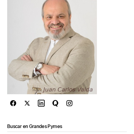
Your E-mail
*
Guarda mi nombre, correo electrónico y web en
este navegador para la próxima vez que
comente.
Este sitio esta protegido por
reCAPTCHA y la
Política de
privacidad
y los
Términos del servicio
de Google
se aplican.
Enviar Comentario
Buscar en Grandes Pymes