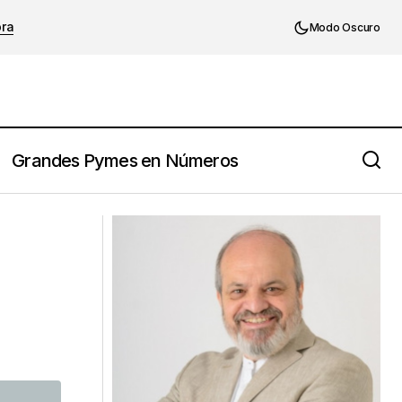
ora
Modo Oscuro
Grandes Pymes en Números
Del control a la conversación: cómo el
s.
liderazgo consciente redefine la
gestión del talento en 2025