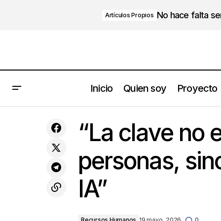
No hace falta s
Artículos Propios
Inicio
Quien soy
Proyecto
Cuando la institucionalización hace que
Recursos H
“La clave no 
la empresa deje de sentirse “de casa”
personas, sin
IA”
Recursos Humanos
19 mayo, 2026
0