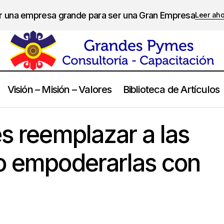
er una empresa grande para ser una Gran Empresa
Leer ah
Visión – Misión – Valores
Biblioteca de Artículos
“La clave no es reemplazar a las personas, sino empodera
umanos
es reemplazar a las
o empoderarlas con