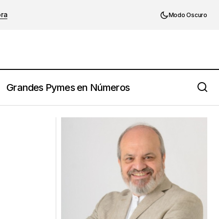
ora
Modo Oscuro
Grandes Pymes en Números
rlas con IA”
El propósito