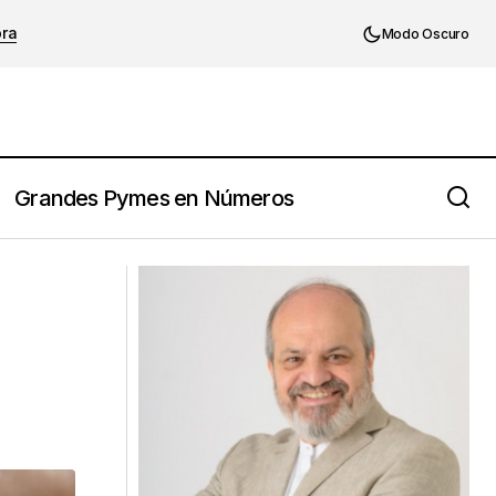
ora
Modo Oscuro
Grandes Pymes en Números
boral
La retribución en la empresa familiar