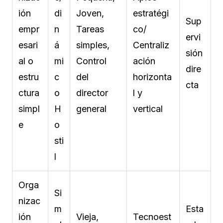
ión
di
Joven,
estratégi
Sup
empr
n
Tareas
co/
ervi
esari
á
simples,
Centraliz
sión
al o
mi
Control
ación
dire
estru
c
del
horizonta
cta
ctura
o
director
l y
simpl
H
general
vertical
e
o
sti
l
Orga
Si
nizac
m
Esta
ión
Vieja,
Tecnoest