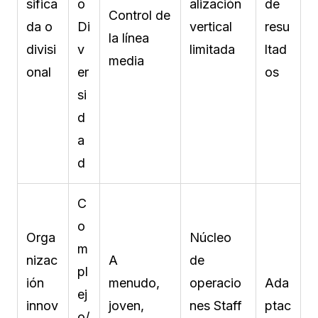
sifica
o
alización
de
Control de
da o
Di
vertical
resu
la línea
divisi
v
limitada
ltad
media
onal
er
os
si
d
a
d
C
o
Orga
Núcleo
m
nizac
A
de
pl
ión
menudo,
operacio
Ada
ej
innov
joven,
nes Staff
ptac
o/