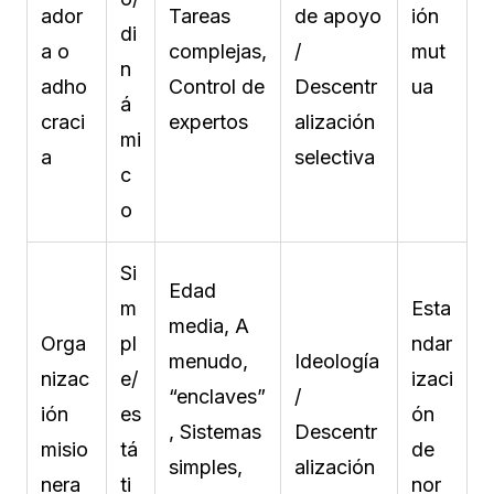
ador
Tareas
de apoyo
ión
di
a o
complejas,
/
mut
n
adho
Control de
Descentr
ua
á
craci
expertos
alización
mi
a
selectiva
c
o
Si
Edad
m
Esta
media, A
Orga
pl
ndar
menudo,
Ideología
nizac
e/
izaci
“enclaves”
/
ión
es
ón
, Sistemas
Descentr
misio
tá
de
simples,
alización
nera
ti
nor