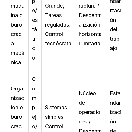
pl
ndar
máqu
Grande,
ructura /
e/
izaci
ina o
Tareas
Descentr
es
ón
buro
reguladas,
alización
tá
del
craci
Control
horizonta
ti
trab
a
tecnócrata
l limitada
c
ajo
mecá
o
nica
C
Orga
o
Núcleo
Esta
nizac
m
de
ndar
ión o
pl
Sistemas
operacio
izaci
buro
ej
simples
nes /
ón
craci
o/
Control
Descentr
de