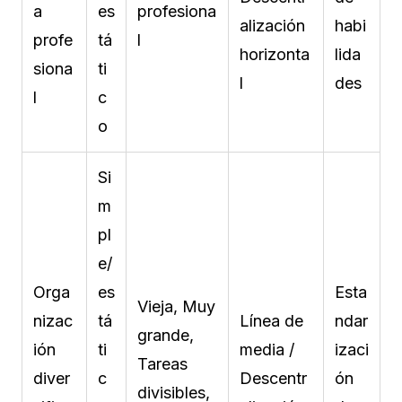
a
es
profesiona
alización
habi
profe
tá
l
horizonta
lida
siona
ti
l
des
l
c
o
Si
m
pl
e/
Orga
es
Esta
Vieja, Muy
nizac
tá
Línea de
ndar
grande,
ión
ti
media /
izaci
Tareas
diver
c
Descentr
ón
divisibles,