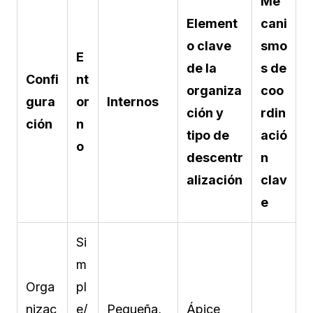
Me
Element
cani
o clave
smo
E
de la
s de
Confi
nt
organiza
coo
gura
or
Internos
ción y
rdin
ción
n
tipo de
ació
o
descentr
n
alización
clav
e
Si
m
Orga
pl
nizac
e/
Pequeña,
Ápice