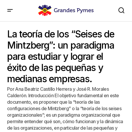
La teoría de los “Seises de Mintzberg”: un paradigma
para estudiar y lograr el éxito de las pequeñas y
La teoría de los “Seises de
medianas empresas.
Mintzberg”: un paradigma
para estudiar y lograr el
éxito de las pequeñas y
medianas empresas.
Por Ana Beatriz Castillo Herrera y José R. Morales
Calderón. Introducción El objetivo fundamental en este
documento, es proponer que la “teoría de las
configuraciones de Mintzberg” o la “teoría de los seises
organizacionales”; es un paradigma organizacional que
permite entender qué son, cómo funcionan y la dinámica
de las organizaciones, en particular de las pequeñas y