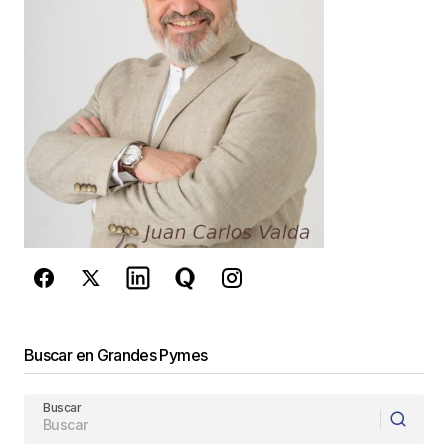
Your E-mail
*
Guarda mi nombre, correo electrónico y web en
este navegador para la próxima vez que
comente.
Este sitio esta protegido por
reCAPTCHA y la
Política de
privacidad
y los
Términos del servicio
de Google
se aplican.
Enviar Comentario
Buscar en Grandes Pymes
Buscar