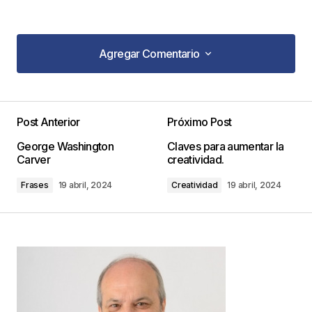
Agregar Comentario
Agregar Comentario
Post Anterior
Próximo Post
Tu dirección de correo electrónico no será
George Washington
Claves para aumentar la
publicada.
Los campos obligatorios están
Carver
creatividad.
marcados con
*
Frases
19 abril, 2024
Creatividad
19 abril, 2024
Comentario
*
Your Name
*