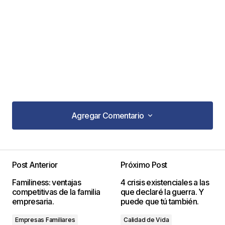
Agregar Comentario
Agregar Comentario
Post Anterior
Próximo Post
Tu dirección de correo electrónico no será
Familiness: ventajas
4 crisis existenciales a las
publicada.
Los campos obligatorios están
competitivas de la familia
que declaré la guerra. Y
marcados con
*
empresaria.
puede que tú también.
Empresas Familiares
Calidad de Vida
Comentario
*