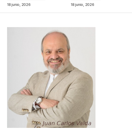
18 junio, 2026
18 junio, 2026
Your Name
*
Your E-mail
*
Guarda mi nombre, correo electrónico y web en
este navegador para la próxima vez que
comente.
Este sitio esta protegido por
reCAPTCHA y la
Política de
privacidad
y los
Términos del servicio
de Google
se aplican.