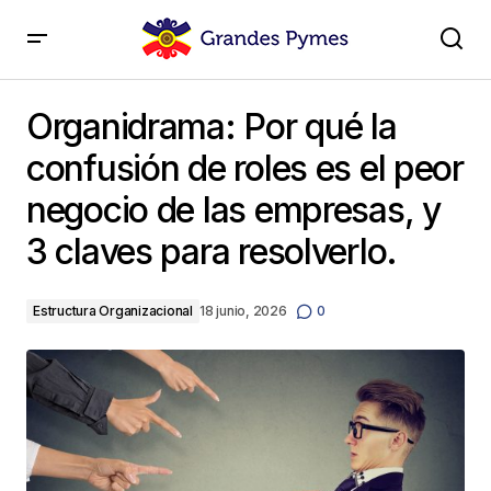
Organidrama: Por qué la confusión de roles es el peor
negocio de las empresas, y 3 claves para resolverlo.
Organidrama: Por qué la
confusión de roles es el peor
negocio de las empresas, y
3 claves para resolverlo.
Estructura Organizacional
18 junio, 2026
0