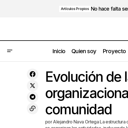
No hace falta s
Artículos Propios
Inicio
Quien soy
Proyecto
3 técnicas clave que podemos usar
para una negociación y resolución de
Estructura Org
Evolución de l
conflictos.
organizacional
comunidad
por Alejandro Nava Ortega La estructura