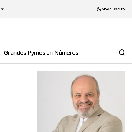
ora
Modo Oscuro
Grandes Pymes en Números
a a comunidad
Sentir miedo es para valientes