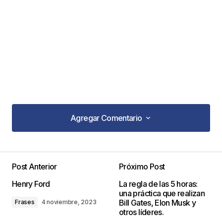
Agregar Comentario
Agregar Comentario
Post Anterior
Próximo Post
Tu dirección de correo electrónico no será
Henry Ford
La regla de las 5 horas:
publicada.
Los campos obligatorios están
una práctica que realizan
marcados con
*
Bill Gates, Elon Musk y
Frases
4 noviembre, 2023
otros líderes.