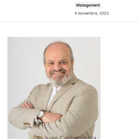
Comentario
*
Management
4 noviembre, 2023
Your Name
*
Your E-mail
*
Guarda mi nombre, correo electrónico y web en
este navegador para la próxima vez que
comente.
Este sitio esta protegido por
reCAPTCHA y la
Política de
privacidad
y los
Términos del servicio
de Google
se aplican.