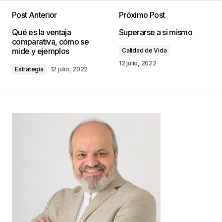
Post Anterior
Próximo Post
Tu dirección de correo electrónico no será
Qué es la ventaja
Superarse a si mismo
publicada.
Los campos obligatorios están
comparativa, cómo se
marcados con
*
mide y ejemplos
Calidad de Vida
12 julio, 2022
Estrategia
12 julio, 2022
Comentario
*
Your Name
*
Your E-mail
*
Guarda mi nombre, correo electrónico y web en
este navegador para la próxima vez que
comente.