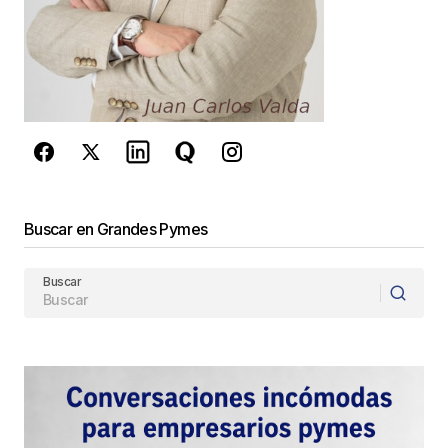
Este sitio esta protegido por
reCAPTCHA y la
Política de
privacidad
y los
Términos del servicio
de Google
se aplican.
Enviar Comentario
Buscar en Grandes Pymes
Buscar