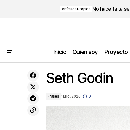
No hace falta s
Artículos Propios
Inicio
Quien soy
Proyecto
El Enemigo Silencioso en la C-Suite:
Seth Godin
Estrés Crónico vs. Alto Rendimiento
Frases
1 julio, 2026
0