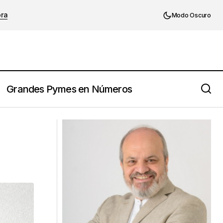
ora
Modo Oscuro
Grandes Pymes en Números
La carta que muchos gerentes no se
animan a escribirte (en tu rol de
empresario pyme)