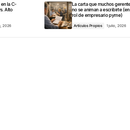
o no será publicada.
Los campos obligatorios están marca
 en la C-
La carta que muchos gerent
s. Alto
no se animan a escribirte (en
rol de empresario pyme)
o, 2026
Artículos Propios
1 julio, 2026
Your E-mail
*
ico y web en
ez que comente.
por reCAPTCHA y la
Política de privacidad
y
e Google
se aplican.