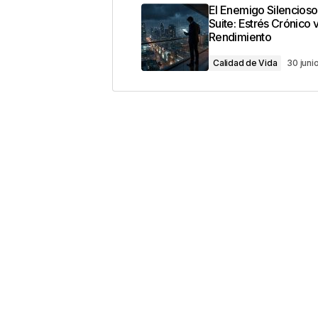
Tu dirección de correo electrónic
El Enemigo Silencioso
con
*
Suite: Estrés Crónico v
Rendimiento
Comentario
*
Calidad de Vida
30 juni
Your Name
*
Guarda mi nombre, correo electrón
este navegador para la próxima v
Este sitio esta protegido 
los
Términos del servicio d
Enviar Comentario