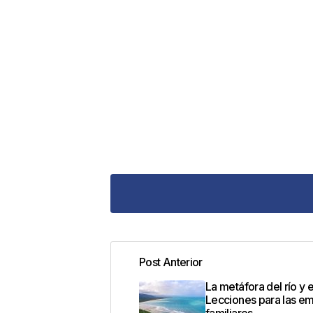
Post Anterior
Tu dirección de correo electrónic
La metáfora del río y 
con
*
Lecciones para las e