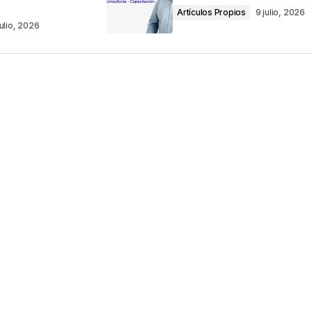
Artículos Propios
9 julio, 2026
julio, 2026
Your E-mail
*
ico y web en
ez que comente.
por reCAPTCHA y la
Política de privacidad
y
e Google
se aplican.