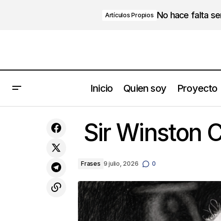
No hace falta s
Artículos Propios
Inicio
Quien soy
Proyecto
La metáfora del río y el océano:
Lecciones para las empresas
Sir Winston C
familiares
Frases
9 julio, 2026
0