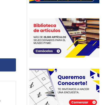
dos
o