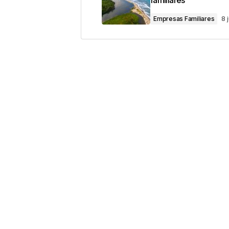
familiares
Comentario
*
Empresas Familiares
8 
Your Name
*
Guarda mi nombre, correo electrón
este navegador para la próxima v
Este sitio esta protegido 
los
Términos del servicio d
Enviar Comentario