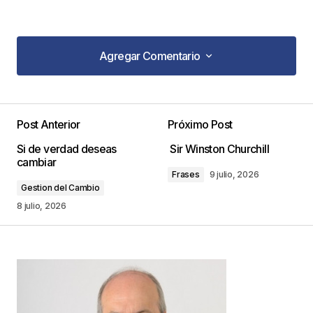
Agregar Comentario
Agregar Comentario
Post Anterior
Próximo Post
Tu dirección de correo electrónico no será
Si de verdad deseas
Sir Winston Churchill
publicada.
Los campos obligatorios están
cambiar
marcados con
*
Frases
9 julio, 2026
Gestion del Cambio
Comentario
*
8 julio, 2026
Your Name
*