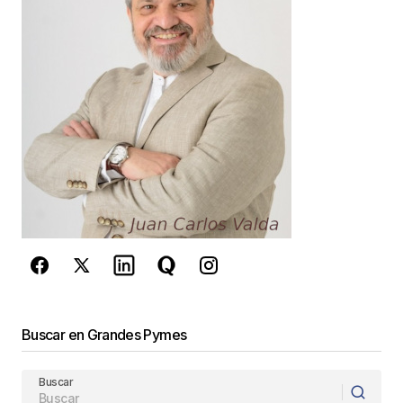
Your E-mail
*
Guarda mi nombre, correo electrónico y web en
este navegador para la próxima vez que
comente.
Este sitio esta protegido por
reCAPTCHA y la
Política de
privacidad
y los
Términos del servicio
de Google
se aplican.
Enviar Comentario
Buscar en Grandes Pymes
Buscar