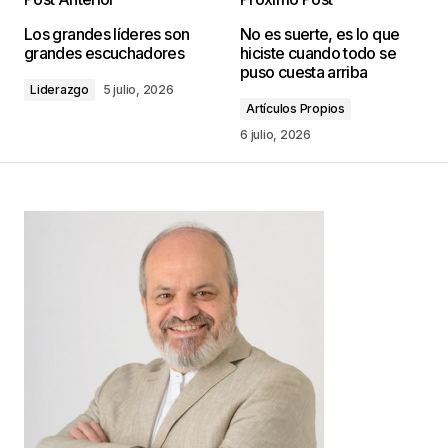
Tu dirección de correo electrónico no será
Los grandes líderes son
No es suerte, es lo que
publicada.
Los campos obligatorios están
grandes escuchadores
hiciste cuando todo se
marcados con
*
puso cuesta arriba
Liderazgo
5 julio, 2026
Artículos Propios
Comentario
*
6 julio, 2026
Your Name
*
Your E-mail
*
Guarda mi nombre, correo electrónico y web en
este navegador para la próxima vez que
comente.
Este sitio esta protegido por