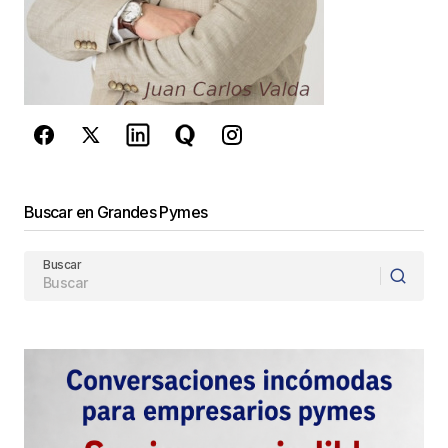
reCAPTCHA y la
Política de
privacidad
y los
Términos del servicio
de Google
se aplican.
Enviar Comentario
Buscar en Grandes Pymes
Buscar