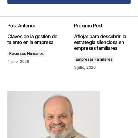
Agregar Comentario
Post Anterior
Próximo Post
Tu dirección de correo electrónico no será
Claves de la gestión de
Aflojar para descubrir: la
publicada.
Los campos obligatorios están
talento en la empresa
estrategia silenciosa en
marcados con
*
empresas familiares
Recursos Humanos
Empresas Familiares
Comentario
*
4 julio, 2026
5 julio, 2026
Your Name
*
Your E-mail
*
Guarda mi nombre, correo electrónico y web en