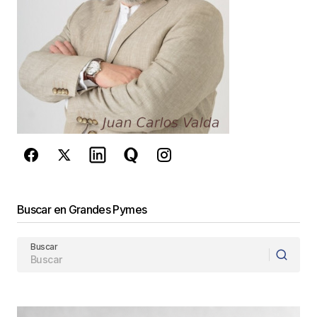
este navegador para la próxima vez que
comente.
Este sitio esta protegido por
reCAPTCHA y la
Política de
privacidad
y los
Términos del servicio
de Google
se aplican.
Enviar Comentario
Buscar en Grandes Pymes
Buscar