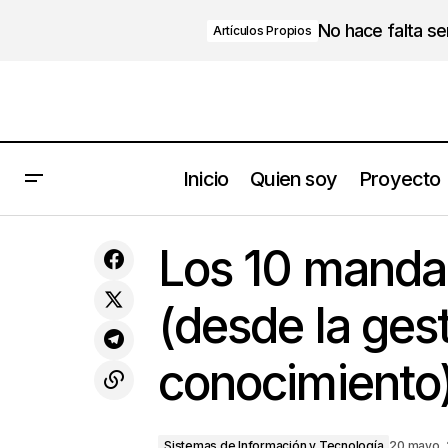
No hace falta s
Artículos Propios
Inicio
Quien soy
Proyecto
¿Hace cuánto que nos hacemos las
mismas preguntas esperando obtener
Sistemas de Inform
Los 10 mandam
respuestas distintas?
(desde la gest
conocimiento
Sistemas de Información y Tecnología
20 mayo,