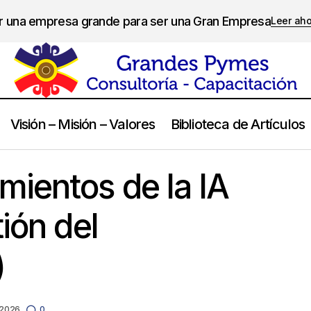
er una empresa grande para ser una Gran Empresa
Leer ah
Visión – Misión – Valores
Biblioteca de Artículos
Los 10 mandamientos de la IA (desde la gestión 
ación y Tecnología
ientos de la IA
ión del
)
 2026
0