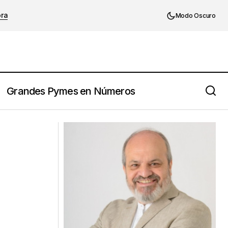
ora
Modo Oscuro
Grandes Pymes en Números
Los siete pasos para lograr una
del conocimiento)
conversación interna positiva