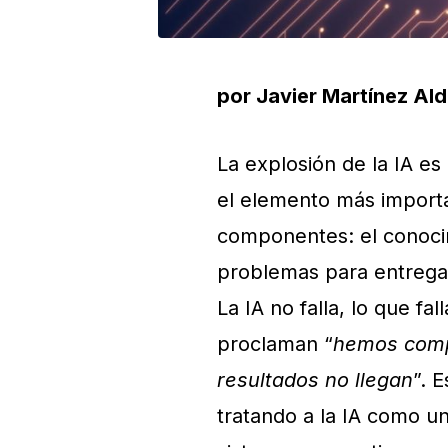
por Javier Martínez A
La explosión de la IA e
el elemento más importan
componentes: el conocim
problemas para entrega
La IA no falla, lo que f
proclaman “
hemos compr
resultados no llegan
”. 
tratando a la IA como u