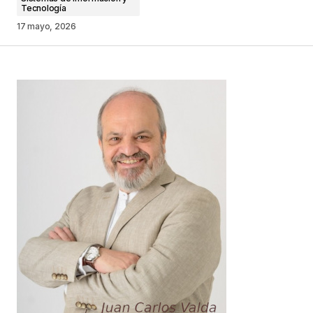
Tecnología
17 mayo, 2026
Your Name
*
Your E-mail
*
Guarda mi nombre, correo electrónico y web en
este navegador para la próxima vez que
comente.
Este sitio esta protegido por
reCAPTCHA y la
Política de
privacidad
y los
Términos del servicio
de Google
se aplican.