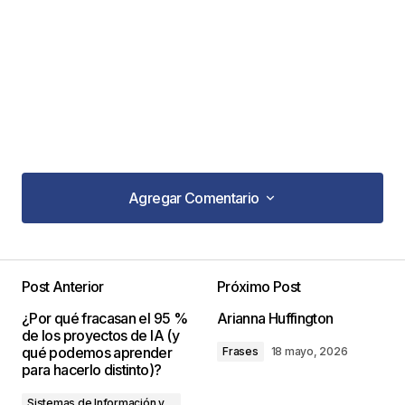
Agregar Comentario
Agregar Comentario
Post Anterior
Próximo Post
Tu dirección de correo electrónico no será
¿Por qué fracasan el 95 %
Arianna Huffington
publicada.
Los campos obligatorios están
de los proyectos de IA (y
marcados con
*
qué podemos aprender
Frases
18 mayo, 2026
para hacerlo distinto)?
Comentario
*
Sistemas de Información y