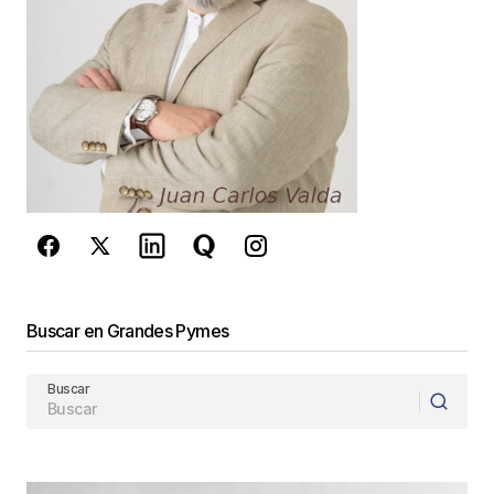
comente.
Este sitio esta protegido por
reCAPTCHA y la
Política de
privacidad
y los
Términos del servicio
de Google
se aplican.
Enviar Comentario
Buscar en Grandes Pymes
Buscar