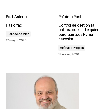
Post Anterior
Próximo Post
Tu dirección de correo electrónico no será
Hazlo fácil
Control de gestión: la
publicada.
Los campos obligatorios están
palabra que nadie quiere,
marcados con
*
pero que toda Pyme
Calidad de Vida
necesita
17 mayo, 2026
Comentario
*
Artículos Propios
18 mayo, 2026
Your Name
*
Your E-mail
*
Guarda mi nombre, correo electrónico y web en
este navegador para la próxima vez que