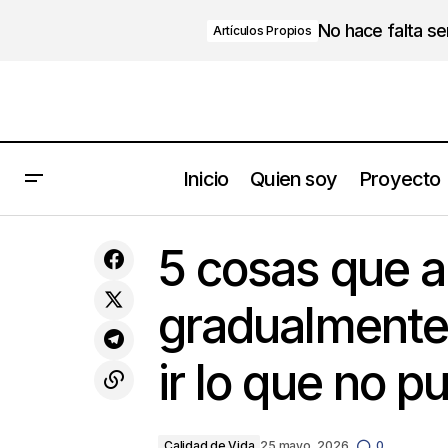
No hace falta s
Artículos Propios
Inicio
Quien soy
Proyecto
Automatización e IA con impacto
5 c
garantizado en tu cuenta de
Calidad de Vida
5 cosas que 
resultados.
gradualmente
ir lo que no p
Calidad de Vida
25 mayo, 2026
0