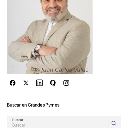
Your E-mail
*
Guarda mi nombre, correo electrónico y web en
este navegador para la próxima vez que
comente.
Este sitio esta protegido por
reCAPTCHA y la
Política de
privacidad
y los
Términos del servicio
de Google
se aplican.
Enviar Comentario
Buscar en Grandes Pymes
Buscar