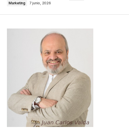
Marketing
7 junio, 2026
Comentario
*
Your Name
*
Your E-mail
*
Guarda mi nombre, correo electrónico y web en
este navegador para la próxima vez que
comente.
Este sitio esta protegido por
reCAPTCHA y la
Política de
privacidad
y los
Términos del servicio