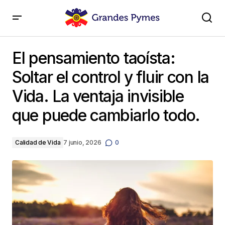
El pensamiento taoísta: Soltar el control y fluir con la
Vida. La ventaja invisible que puede cambiarlo todo.
El pensamiento taoísta:
Soltar el control y fluir con la
Vida. La ventaja invisible
que puede cambiarlo todo.
Calidad de Vida
7 junio, 2026
0