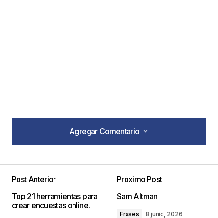
Agregar Comentario
Agregar Comentario
Post Anterior
Próximo Post
Tu dirección de correo electrónico no será
Top 21 herramientas para
Sam Altman
publicada.
Los campos obligatorios están
crear encuestas online.
marcados con
*
Frases
8 junio, 2026