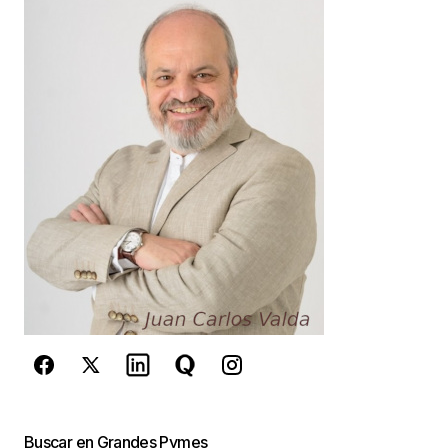
Your E-mail
*
Guarda mi nombre, correo electrónico y web en
este navegador para la próxima vez que
comente.
Este sitio esta protegido por
reCAPTCHA y la
Política de
privacidad
y los
Términos del servicio
de Google
se aplican.
Enviar Comentario
Buscar en Grandes Pymes