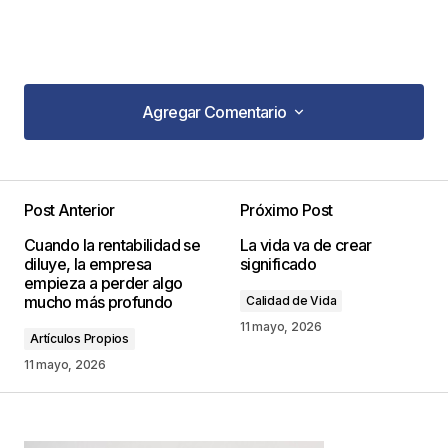
Agregar Comentario
Agregar Comentario
Post Anterior
Próximo Post
Tu dirección de correo electrónico no será
Cuando la rentabilidad se
La vida va de crear
publicada.
Los campos obligatorios están
diluye, la empresa
significado
marcados con
*
empieza a perder algo
mucho más profundo
Calidad de Vida
Comentario
*
11 mayo, 2026
Artículos Propios
11 mayo, 2026
Your Name
*