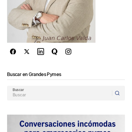
Este sitio esta protegido por
reCAPTCHA y la
Política de
privacidad
y los
Términos del servicio
de Google
se aplican.
Enviar Comentario
Buscar en Grandes Pymes
Buscar