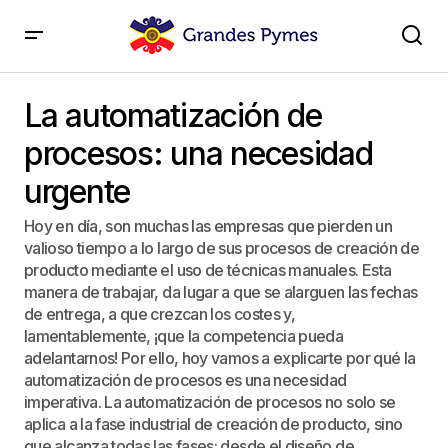
La automatización de procesos: una necesidad
urgente
La automatización de
procesos: una necesidad
urgente
Hoy en día, son muchas las empresas que pierden un
valioso tiempo a lo largo de sus procesos de creación de
producto mediante el uso de técnicas manuales. Esta
manera de trabajar, da lugar a que se alarguen las fechas
de entrega, a que crezcan los costes y,
lamentablemente, ¡que la competencia pueda
adelantarnos! Por ello, hoy vamos a explicarte por qué la
automatización de procesos es una necesidad
imperativa. La automatización de procesos no solo se
aplica a la fase industrial de creación de producto, sino
que alcanza todas las fases: desde el diseño de