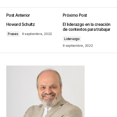
Post Anterior
Próximo Post
Tu dirección de correo electrónico no será
Howard Schultz
El liderazgo en la creación
publicada.
Los campos obligatorios están
de contextos para trabajar
marcados con
*
Frases
9 septiembre, 2022
Liderazgo
Comentario
*
9 septiembre, 2022
Your Name
*
Your E-mail
*
Guarda mi nombre, correo electrónico y web en
este navegador para la próxima vez que
comente.