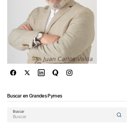
Guarda mi nombre, correo electrónico y web en
este navegador para la próxima vez que
comente.
Este sitio esta protegido por
reCAPTCHA y la
Política de
privacidad
y los
Términos del servicio
de Google
se aplican.
Enviar Comentario
Buscar en Grandes Pymes
Buscar