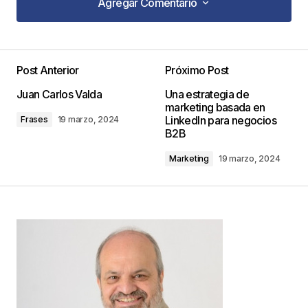
Agregar Comentario
Agregar Comentario
Post Anterior
Próximo Post
Tu dirección de correo electrónico no será
Juan Carlos Valda
Una estrategia de
publicada.
Los campos obligatorios están
marketing basada en
marcados con
*
LinkedIn para negocios
Frases
19 marzo, 2024
B2B
Comentario
*
Marketing
19 marzo, 2024
Your Name
*
Your E-mail
*