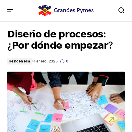
𝗗𝗶𝘀𝗲𝗻̃𝗼 𝗱𝗲 𝗽𝗿𝗼𝗰𝗲𝘀𝗼𝘀: ¿𝗣𝗼𝗿 𝗱𝗼́𝗻𝗱𝗲 𝗲𝗺𝗽𝗲𝘇𝗮𝗿?
𝗗𝗶𝘀𝗲𝗻̃𝗼 𝗱𝗲 𝗽𝗿𝗼𝗰𝗲𝘀𝗼𝘀:
¿𝗣𝗼𝗿 𝗱𝗼́𝗻𝗱𝗲 𝗲𝗺𝗽𝗲𝘇𝗮𝗿?
Reingeniería
14 enero, 2025
0