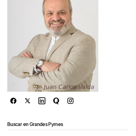
Your E-mail
*
Guarda mi nombre, correo electrónico y web en
este navegador para la próxima vez que
comente.
Este sitio esta protegido por
reCAPTCHA y la
Política de
privacidad
y los
Términos del servicio
de Google
se aplican.
Enviar Comentario
Buscar en Grandes Pymes