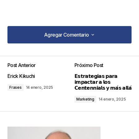
Agregar Comentario
Agregar Comentario
Post Anterior
Próximo Post
Tu dirección de correo electrónico no será
Erick Kikuchi
𝗘𝘀𝘁𝗿𝗮𝘁𝗲𝗴𝗶𝗮𝘀 𝗽𝗮𝗿𝗮
publicada.
Los campos obligatorios están
𝗶𝗺𝗽𝗮𝗰𝘁𝗮𝗿 𝗮 𝗹𝗼𝘀
marcados con
*
𝗖𝗲𝗻𝘁𝗲𝗻𝗻𝗶𝗮𝗹𝘀 𝘆 𝗺𝗮́𝘀 𝗮𝗹𝗹𝗮́
Frases
14 enero, 2025
Marketing
14 enero, 2025
Comentario
*
Your Name
*